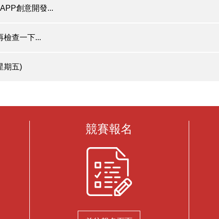
PP創意開發...
查一下...
星期五)
競賽報名